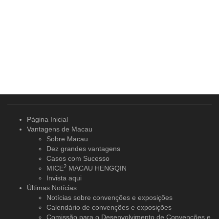
Página Inicial
Vantagens de Macau
Sobre Macau
Dez grandes vantagens
Casos com Sucesso
2
MICE
MACAU HENGQIN
Invista aqui
Últimas Notícias
Notícias sobre convenções e exposições
Calendário de convenções e exposições
Comissão para o Desenvolvimento de Convenções e