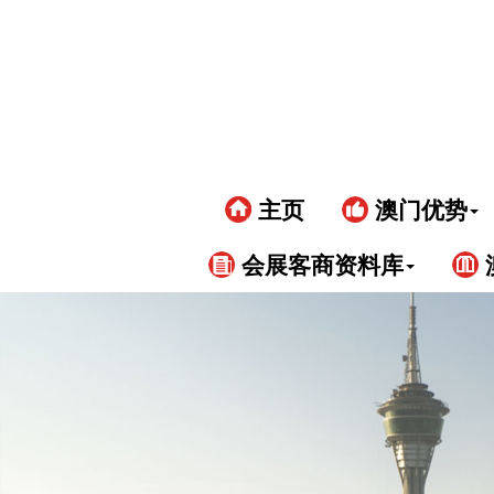
主页
澳门优势
会展客商资料库