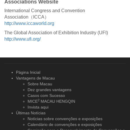
Associations Website
International Congress and Convention
Association（ICCA）
http://www.iccaworld.org
The Global Association of Exhibition Industry (UFI)
http://www.ufi.org/
Página Inicial
Vantagens de Macau
Sobre Macau
Dez grandes vantagens
Casos com Sucesso
2
MICE
MACAU HENGQIN
Invista aqui
Últimas Notícias
Notícias sobre convenções e exposições
Calendário de convenções e exposições