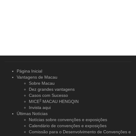
Página Inicial
Vantagens de Macau
Sobre Macau
Dez grandes vantagens
Casos com Sucesso
2
MICE
MACAU HENGQIN
Invista aqui
Últimas Notícias
Notícias sobre convenções e exposições
Calendário de convenções e exposições
Comissão para o Desenvolvimento de Convenções e