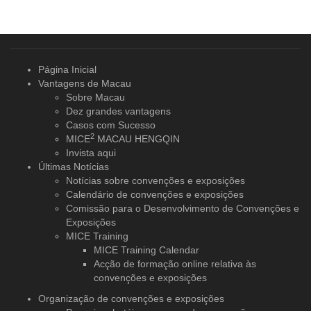
Página Inicial
Vantagens de Macau
Sobre Macau
Dez grandes vantagens
Casos com Sucesso
2
MICE
MACAU HENGQIN
Invista aqui
Últimas Notícias
Notícias sobre convenções e exposições
Calendário de convenções e exposições
Comissão para o Desenvolvimento de Convenções e
Exposições
MICE Training
MICE Training Calendar
Acção de formação online relativa às
convenções e exposições
Organização de convenções
e exposições