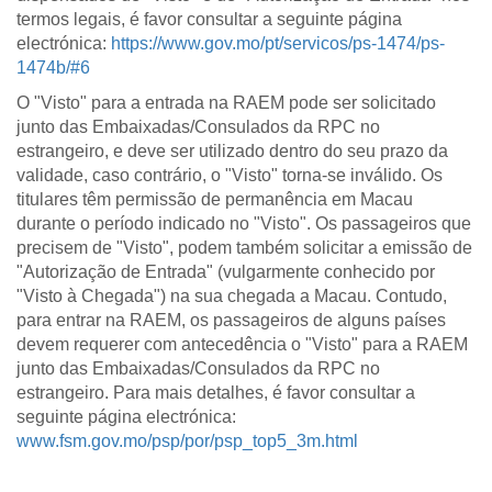
termos legais, é favor consultar a seguinte página
electrónica:
https://www.gov.mo/pt/servicos/ps-1474/ps-
1474b/#6
O "Visto" para a entrada na RAEM pode ser solicitado
junto das Embaixadas/Consulados da RPC no
estrangeiro, e deve ser utilizado dentro do seu prazo da
validade, caso contrário, o "Visto" torna-se inválido. Os
titulares têm permissão de permanência em Macau
durante o período indicado no "Visto". Os passageiros que
precisem de "Visto", podem também solicitar a emissão de
"Autorização de Entrada" (vulgarmente conhecido por
"Visto à Chegada") na sua chegada a Macau. Contudo,
para entrar na RAEM, os passageiros de alguns países
devem requerer com antecedência o "Visto" para a RAEM
junto das Embaixadas/Consulados da RPC no
estrangeiro. Para mais detalhes, é favor consultar a
seguinte página electrónica:
www.fsm.gov.mo/psp/por/psp_top5_3m.html