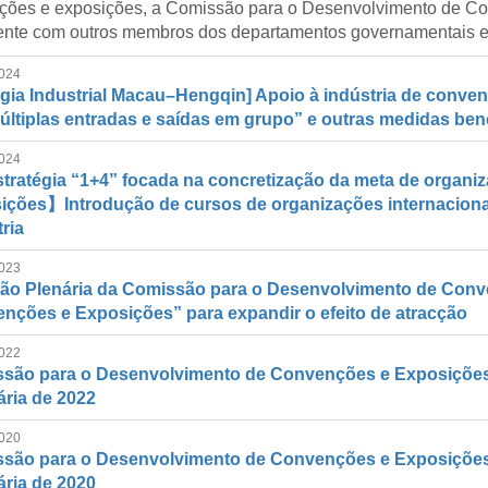
ções e exposições, a Comissão para o Desenvolvimento de Co
nte com outros membros dos departamentos governamentais e i
024
rgia Industrial Macau–Hengqin] Apoio à indústria de conven
últiplas entradas e saídas em grupo” e outras medidas ben
024
tratégia “1+4” focada na concretização da meta de organi
ições】Introdução de cursos de organizações internacionai
ria
023
ão Plenária da Comissão para o Desenvolvimento de Conve
nções e Exposições” para expandir o efeito de atracção
022
são para o Desenvolvimento de Convenções e Exposições r
ária de 2022
020
são para o Desenvolvimento de Convenções e Exposições r
ária de 2020