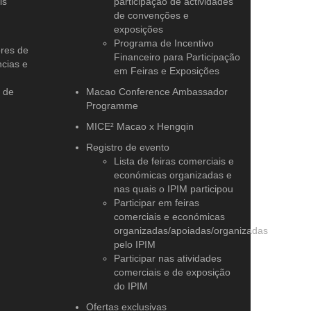
is
participação de actividades
de convenções e
exposições
Programa de Incentivo
ores de
Financeiro para Participação
cias e
em Feiras e Exposições
l de
Macao Conference Ambassador
Programme
MICE² Macao x Hengqin
Registro de evento
Lista de feiras comerciais e
económicas organizadas e
nas quais o IPIM participou
Participar em feiras
comerciais e económicas
organizadas/apoiadas/organizadas
pelo IPIM
Participar nas atividades
comerciais e de exposição
do IPIM
Ofertas exclusivas