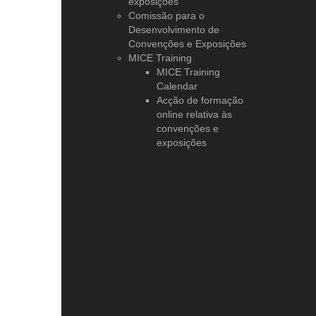
exposições
Comissão para o
Desenvolvimento de
Convenções e Exposições
MICE Training
MICE Training
Calendar
Acção de formação
online relativa às
convenções e
exposições