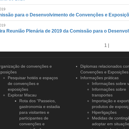
019
issão para o Desenvolvimento de Convenções e Exposiçõe
019
ira Reunião Plenária de 2019 da Comissão para o Desenv
1 |
rganização de convenções
e
Diplomas relacionados co
xposições
Convenções e Exposições
Pesquisar hotéis e espaços
Informações práticas
de convenções e
Informações sobre v
exposições
Informações sobre
Explorar Macau
transportes
Rota dos “Passeios,
Importação e expor
gastronomia e estadia
produtos de exposi
para visitantes e
Hiperligações
participantes de
Medidas de conting
convenções e
adoptar em situaçõ