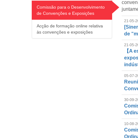
conven
Comissão para o Desenvolvimento
juntame
de Convenções e Exposições
21-05-2
Acção de formação online relativa
[Sine
às convenções e exposições
de “m
21-05-2
【A es
expos
indúst
05-07-2
Reuni
Conve
30-09-2
Comis
Ordin
10-08-2
Comis
Ordin