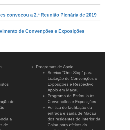
s convocou a 2.ª Reunião Plenária de 2019
olvimento de Convenções e Exposições
m
Programas de Apoio
Serviço “One-Stop” para
Licitação de Convenções e
istos
Exposições e Respectivo
Apoio em Macau
Programa de Estímulo às
tação de
Convenções e Exposições
ção
Política de facilitação da
entrada e saída de Macau
ência a
dos residentes do Interior da
es de
China para efeitos da