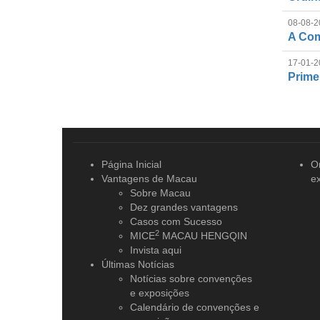
08-08-2
A Com
17-01-2
Prime
Página Inicial
O
Vantagens de Macau
e
Sobre Macau
Dez grandes vantagens
Casos com Sucesso
2
MICE
MACAU HENGQIN
Invista aqui
Últimas Notícias
Notícias sobre convenções
e exposições
Calendário de convenções e