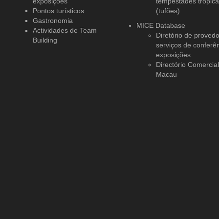
exposições”
tempestades tropica
Pontos turísticos
(tufões)
Gastronomia
MICE Database
Actividades de Team
Diretório de proved
Building
serviços
de conferên
exposições
Directório Comercia
Macau