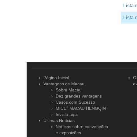
Lista 
Lista 
Página Inicial
O
Vantagens de Macau
e
Sobre Macau
Dez grandes vantagens
Casos com Sucesso
2
MICE
MACAU HENGQIN
Invista aqui
Últimas Notícias
Notícias sobre convenções
e exposições