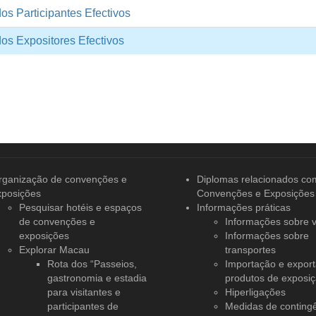
dos Participantes Efectivos
dos Expositores Efectivos
rganização de convenções
e
Diplomas relacionados co
xposições
Convenções e Exposições
Pesquisar hotéis e espaços
Informações práticas
de convenções e
Informações sobre v
exposições
Informações sobre
Explorar Macau
transportes
Rota dos “Passeios,
Importação e expor
gastronomia e estadia
produtos de exposi
para visitantes e
Hiperligações
participantes de
Medidas de conting