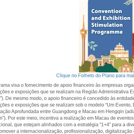
Clique no Folheto do Plano para ma
ama visa o fornecimento de apoio financeiro às empresas org
ões e exposições que se realizam na Região Administrativa 
). De mesmo modo, o apoio financeiro é concedido às entidad
ções e exposições que se realizam sob o modelo “Um Evento, 
ação Aprofundada entre Guangdong e Macau em Hengqin (adi
”). Por este meio, incentiva a realização em Macau de evento
cional, que estejam alinhados com a estratégia “1+4” para a d
romover a internacionalização, profissionalização, digitalizaçã