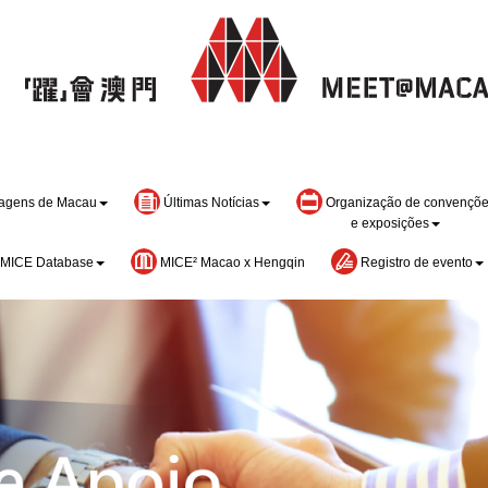
agens de Macau
Últimas Notícias
Organização de convençõ
e exposições
MICE Database
MICE² Macao x Hengqin
Registro de evento