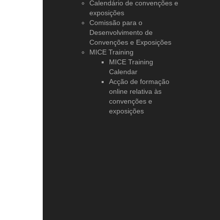
Calendário de convenções e
exposições
Comissão para o
Desenvolvimento de
Convenções e Exposições
MICE Training
MICE Training
Calendar
Acção de formação
online relativa às
convenções e
exposições