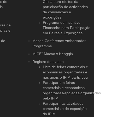
es de
China para efeitos da
is
participação de actividades
de convenções e
exposições
Programa de Incentivo
ores de
Financeiro para Participação
cias e
em Feiras e Exposições
l de
Macao Conference Ambassador
Programme
MICE² Macao x Hengqin
Registro de evento
Lista de feiras comerciais e
económicas organizadas e
nas quais o IPIM participou
Participar em feiras
comerciais e económicas
organizadas/apoiadas/organizadas
pelo IPIM
Participar nas atividades
comerciais e de exposição
do IPIM