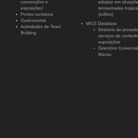
convenções e
adoptar em situaçõ
exposições”
tempestades tropica
Pontos turísticos
(tufões)
Gastronomia
MICE Database
Actividades de Team
Diretório de proved
Building
serviços
de conferên
exposições
Directório Comercia
Macau