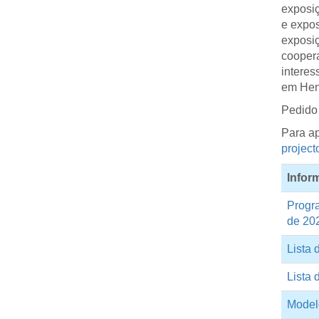
exposiç
e expos
exposiç
coopera
intere
em Hen
Pedido 
Para ap
project
Infor
Progr
de 20
Lista
Lista
Model