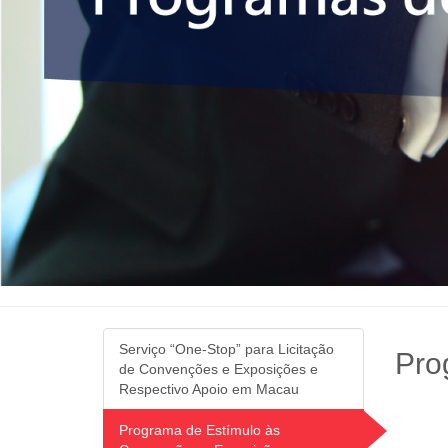
Serviço “One-Stop” para Licitação
Pro
de Convenções e Exposições e
Respectivo Apoio em Macau
Programa de Estímulo às