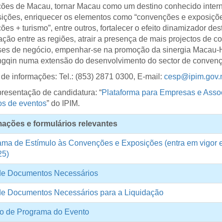
ões de Macau, tornar Macau como um destino conhecido inter
ições, enriquecer os elementos como “convenções e exposiçõe
ões + turismo”, entre outros, fortalecer o efeito dinamizador de
ção entre as regiões, atrair a presença de mais projectos de 
sses de negócio, empenhar-se na promoção da sinergia Macau
gqin numa extensão do desenvolvimento do sector de convenç
de informações: Tel.: (853) 2871 0300, E-mail:
cesp@ipim.gov
resentação de candidatura: “
Plataforma para Empresas e Asso
os de eventos
” do IPIM.
mações e formulários relevantes
ama de Estímulo às Convenções e Exposições (entra em vigor
25)
 de Documentos Necessários
 de Documentos Necessários para a Liquidação
o de Programa do Evento