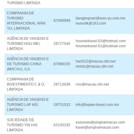
TURISMO LIMITADA
COMPANHIA DE
TURISMO
liangjingnan@wan-yu.com.mo
87999999
INTERNACIONAL WÁN
ousontk@163.com
YU, LIMITADA
AGÊNCIA DE VIAGENS E
houmeitravel-03@hotmail.com
TURISMO HOU MEI,
28727546
houmeitravel-01@hotmail.com
LIMITADA
AGÊNCIA DE VIAGENS E
han522@macau.ctm.net
DE TURISMO CHINA
87998335
mctstc@macau.ctm.net
(MACAU), S.A.
COMPANHIA DE
INVESTIMENTO C & O,
28713636
cno@macau.ctm.net
LIMITADA
AGÊNCIA DE VIAGENS E
TURISMO LAP KEI,
28751033
info@lapkei-travel.com.mo
LIMITADA
SOCIEDADE DE
easonxie@yinghaimacao.com
TURISMO YIN HAI,
63193335
travel@yinghaimacao.com
LIMITADA