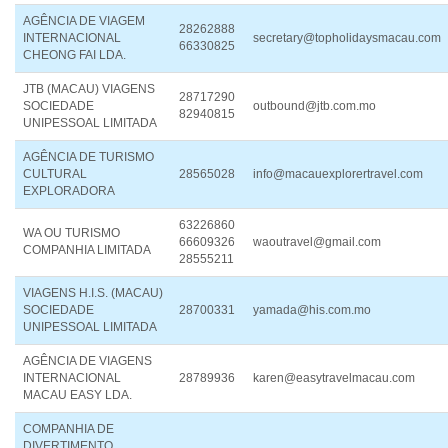
AGÊNCIA DE VIAGEM
28262888
INTERNACIONAL
secretary@topholidaysmacau.com
66330825
CHEONG FAI LDA.
JTB (MACAU) VIAGENS
28717290
SOCIEDADE
outbound@jtb.com.mo
82940815
UNIPESSOAL LIMITADA
AGÊNCIA DE TURISMO
CULTURAL
28565028
info@macauexplorertravel.com
EXPLORADORA
63226860
WA OU TURISMO
66609326
waoutravel@gmail.com
COMPANHIA LIMITADA
28555211
VIAGENS H.I.S. (MACAU)
SOCIEDADE
28700331
yamada@his.com.mo
UNIPESSOAL LIMITADA
AGÊNCIA DE VIAGENS
INTERNACIONAL
28789936
karen@easytravelmacau.com
MACAU EASY LDA.
COMPANHIA DE
DIVERTIMENTO,