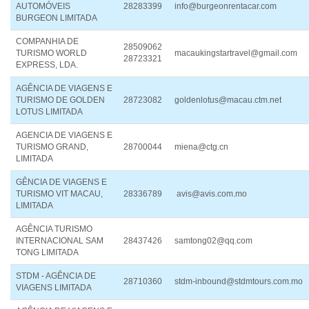
AUTOMÓVEIS
28283399
info@burgeonrentacar.com
BURGEON LIMITADA
COMPANHIA DE
28509062
TURISMO WORLD
macaukingstartravel@gmail.com
28723321
EXPRESS, LDA.
AGÊNCIA DE VIAGENS E
TURISMO DE GOLDEN
28723082
goldenlotus@macau.ctm.net
LOTUS LIMITADA
AGENCIA DE VIAGENS E
TURISMO GRAND,
28700044
miena@ctg.cn
LIMITADA
GÊNCIA DE VIAGENS E
TURISMO VIT MACAU,
28336789
avis@avis.com.mo
LIMITADA
AGÊNCIA TURISMO
INTERNACIONAL SAM
28437426
samtong02@qq.com
TONG LIMITADA
STDM - AGÊNCIA DE
28710360
stdm-inbound@stdmtours.com.mo
VIAGENS LIMITADA