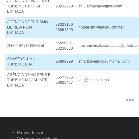
AGÊNCIA DE VIAGENS E
TURISMO CHIU IAT,
28232733
chiuiatmacau@gmail.com
LIMITADA
AGÊNCIA DE TURISMO
28323166
DE NEW POINT
nptourism@macau.ctm.net
28861395
LIMITADA
65590881
新环亚旅行社有限公司
newuniversalasiamacau@gmail.co
63230630
SMART (C & M )
28899999
smarttravelmacau@gmail.com
TURISMO LDA.
AGÊNCIA DE VIAGENS E
65575966
TURISMO MACAU MTP,
jojo@mtp.com.mo
28835427
LIMITADA
>>>
Página Inicial
Vantagens de Macau