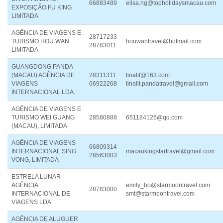
66883489
elisa.ng@topholidaysmacau.com
EXPOSIÇÃO FU KING
LIMITADA
AGÊNCIA DE VIAGENS E
28717233
TURISMO HOU WAN
houwantravel@hotmail.com
28783011
LIMITADA
GUANGDONG PANDA
(MACAU) AGÊNCIA DE
28311311
tinalit@163.com
VIAGENS
66922268
tinalit.pandatravel@gmail.com
INTERNACIONAL LDA.
AGÊNCIA DE VIAGENS E
TURISMO WEI GUANG
28580888
651184126@qq.com
(MACAU), LIMITADA
AGÊNCIA DE VIAGENS
66809314
INTERNACIONAL SING
macaukingstartravel@gmail.com
28563003
VONG, LIMITADA
ESTRELA LUNAR
AGÊNCIA
emily_ho@starmoontravel.com
28783000
INTERNACIONAL DE
smt@starmoontravel.com
VIAGENS LDA.
AGÊNCIA DE ALUGUER