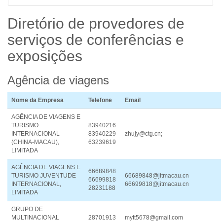
Diretório de provedores de
serviços
de conferências e
exposições
Agência de viagens
Nome da Empresa
Telefone
Email
AGÊNCIA DE VIAGENS E
TURISMO
83940216
INTERNACIONAL
83940229
zhujy@ctg.cn;
(CHINA-MACAU),
63239619
LIMITADA
AGÊNCIA DE VIAGENS E
66689848
TURISMO JUVENTUDE
66689848@jitmacau.cn
66699818
INTERNACIONAL,
66699818@jitmacau.cn
28231188
LIMITADA
GRUPO DE
MULTINACIONAL
28701913
mytt5678@gmail.com