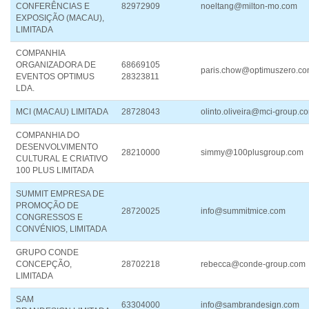
CONFERÊNCIAS E
82972909
noeltang@milton-mo.com
EXPOSIÇÃO (MACAU),
LIMITADA
COMPANHIA
ORGANIZADORA DE
68669105
paris.chow@optimuszero.c
EVENTOS OPTIMUS
28323811
LDA.
MCI (MACAU) LIMITADA
28728043
olinto.oliveira@mci-group.c
COMPANHIA DO
DESENVOLVIMENTO
28210000
simmy@100plusgroup.com
CULTURAL E CRIATIVO
100 PLUS LIMITADA
SUMMIT EMPRESA DE
PROMOÇÃO DE
28720025
info@summitmice.com
CONGRESSOS E
CONVÉNIOS, LIMITADA
GRUPO CONDE
CONCEPÇÃO,
28702218
rebecca@conde-group.com
LIMITADA
SAM
63304000
info@sambrandesign.com