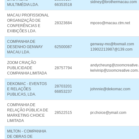
sidney@brothermacau.com
MULTIMÉDIA LDA.
66353518
MACAU PROFISSIONAL
ORGANIZAÇÃO DE
28323684
mpceo@macau.ctm.net
CONFERÊNCIAS E
EXIBIÇÕES LDA.
COMPANHIA DE
genway-mo@foxmail.com
DESENHO GENWAY
62500087
13902213987@139.com
MACAU LDA.
ZOOM CRIAÇÃO
andycheung@zoomcreative
PUBLICIDADE
28757794
kelvinip@zoomcreative.com
COMPANHIA LIMITADA
DEKOMAC - EVENTOS
28703201
E RELAÇÕES
johnnie@dekomac.com
66853237
PUBLICAS, LDA.
COMPANHIA DE
RELAÇÃO PÚBLICA DE
28522515
pr.choice@ymail.com
MARKETING CHOICE
LIMITADA
MILTON - COMPANHIA
DE OBRAS DE