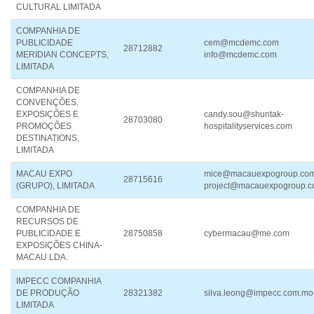
CULTURAL LIMITADA
COMPANHIA DE
PUBLICIDADE
cem@mcdemc.com
28712882
MERIDIAN CONCEPTS,
info@mcdemc.com
LIMITADA
COMPANHIA DE
CONVENÇÕES,
EXPOSIÇÕES E
candy.sou@shuntak-
28703080
PROMOÇÕES
hospitalityservices.com
DESTINATIONS,
LIMITADA
MACAU EXPO
mice@macauexpogroup.co
28715616
(GRUPO), LIMITADA
project@macauexpogroup.
COMPANHIA DE
RECURSOS DE
PUBLICIDADE E
28750858
cybermacau@me.com
EXPOSIÇÕES CHINA-
MACAU LDA.
IMPECC COMPANHIA
DE PRODUÇÃO
28321382
silva.leong@impecc.com.mo
LIMITADA