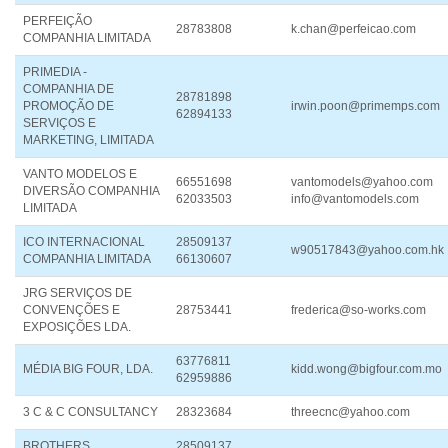
PERFEIÇÃO
28783808
k.chan@perfeicao.com
COMPANHIA LIMITADA
PRIMEDIA -
COMPANHIA DE
28781898
PROMOÇÃO DE
irwin.poon@primemps.com
62894133
SERVIÇOS E
MARKETING, LIMITADA
VANTO MODELOS E
66551698
vantomodels@yahoo.com
DIVERSÃO COMPANHIA
62033503
info@vantomodels.com
LIMITADA
ICO INTERNACIONAL
28509137
w90517843@yahoo.com.hk
COMPANHIA LIMITADA
66130607
JRG SERVIÇOS DE
CONVENÇÕES E
28753441
frederica@so-works.com
EXPOSIÇÕES LDA.
63776811
MÉDIA BIG FOUR, LDA.
kidd.wong@bigfour.com.mo
62959886
3 C & C CONSULTANCY
28323684
threecnc@yahoo.com
BROTHERS
28509137