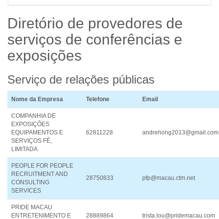
Diretório de provedores de
serviços
de conferências e
exposições
Serviço de relações públicas
Nome da Empresa
Telefone
Email
COMPANHIA DE
EXPOSIÇÕES
EQUIPAMENTOS E
62811228
andrehong2013@gmail.com
SERVIÇOS FÉ,
LIMITADA
PEOPLE FOR PEOPLE
RECRUITMENT AND
28750833
pfp@macau.ctm.net
CONSULTING
SERVICES
PRIDE MACAU
ENTRETENIMENTO E
28889864
trista.lou@pridemacau.com