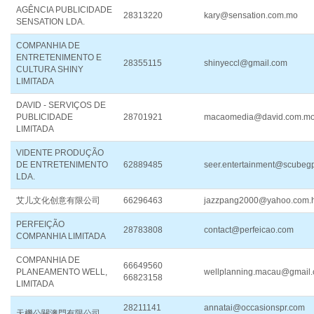
AGÊNCIA PUBLICIDADE
28313220
kary@sensation.com.mo
SENSATION LDA.
COMPANHIA DE
ENTRETENIMENTO E
28355115
shinyeccl@gmail.com
CULTURA SHINY
LIMITADA
DAVID - SERVIÇOS DE
PUBLICIDADE
28701921
macaomedia@david.com.m
LIMITADA
VIDENTE PRODUÇÃO
DE ENTRETENIMENTO
62889485
seer.entertainment@scubeg
LDA.
艾儿文化创意有限公司
66296463
jazzpang2000@yahoo.com.
PERFEIÇÃO
28783808
contact@perfeicao.com
COMPANHIA LIMITADA
COMPANHIA DE
66649560
PLANEAMENTO WELL,
wellplanning.macau@gmail
66823158
LIMITADA
28211141
annatai@occasionspr.com
天機公關澳門有限公司