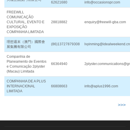
62621680
info@occasionspr.com
FREEWILL
COMUNICAÇÃO
CULTURAL, EVENTO E
28818882
enquiry@freewill-gba.com
EXPOSIÇÃO
COMPANHIA LIMITADA
理想週末（澳門）國際會
(86)13727879308
lvyinming@idealweekend.cn
展集團有限公司
Companhia de
Planeamento de Eventos
66364940
2plyster.communications@g
e Comunicação 2plyster
(Macau) Limitada
COMPANHIA DE A PLUS
INTERNACIONAL
66808663
info@aplus1996.com
LIMITADA
>>>