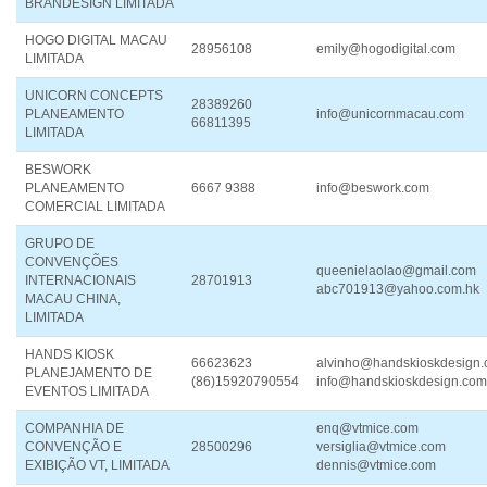
BRANDESIGN LIMITADA
HOGO DIGITAL MACAU
28956108
emily@hogodigital.com
LIMITADA
UNICORN CONCEPTS
28389260
PLANEAMENTO
info@unicornmacau.com
66811395
LIMITADA
BESWORK
PLANEAMENTO
6667 9388
info@beswork.com
COMERCIAL LIMITADA
GRUPO DE
CONVENÇÕES
queenielaolao@gmail.com
INTERNACIONAIS
28701913
abc701913@yahoo.com.hk
MACAU CHINA,
LIMITADA
HANDS KIOSK
66623623
alvinho@handskioskdesign
PLANEJAMENTO DE
(86)15920790554
info@handskioskdesign.com
EVENTOS LIMITADA
COMPANHIA DE
enq@vtmice.com
CONVENÇÃO E
28500296
versiglia@vtmice.com
EXIBIÇÃO VT, LIMITADA
dennis@vtmice.com