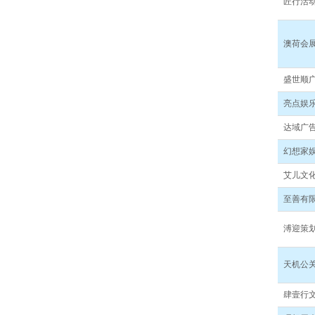
匠行活
澳荷会
盛世顺
亮点娱
达域广
幻想家
艾儿文
至善有
溥迎策
天机公
肆壹行