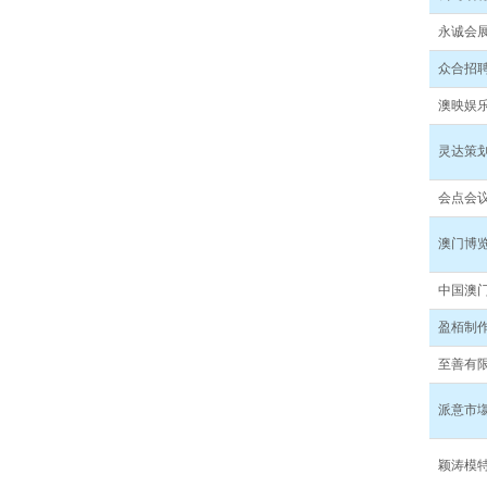
永诚会
众合招
澳映娱
灵达策
会点会
澳门博
中国澳
盈栢制
至善有
派意市
颖涛模