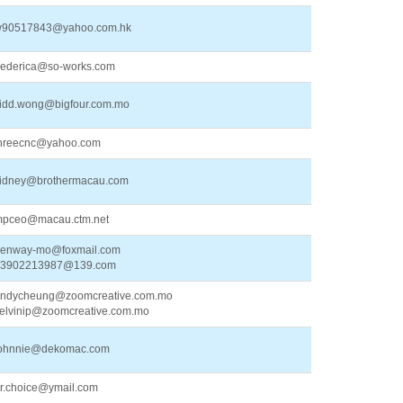
90517843@yahoo.com.hk
rederica@so-works.com
idd.wong@bigfour.com.mo
hreecnc@yahoo.com
idney@brothermacau.com
pceo@macau.ctm.net
enway-mo@foxmail.com
3902213987@139.com
ndycheung@zoomcreative.com.mo
elvinip@zoomcreative.com.mo
ohnnie@dekomac.com
r.choice@ymail.com