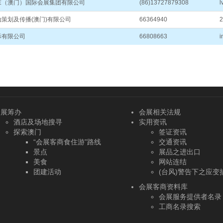
末（澳门）国际会展集团有限公司
(86)13727879308
l
策划及传播(澳门)有限公司
66364940
2
际有限公司
66808663
i
会展筹办
会展相关法规
酒店及场地搜寻
实用资讯
探索澳门
签证资讯
“会展客商食住游”路线
交通资讯
景点
展品之进出口
美食
网站连结
团建活动
(台风)警告下之应变
会展客商资料库
会展服务提供者名录
工商名录搜索