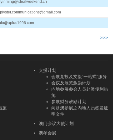
vyinming@idealweekend.cn
plyster.communications@gmail.com
nfo@aplus1996.com
>>>
支援计划
会展竞投及支援“一站式”服务
会议及展览激励计划
内地参展参会人员赴澳便利措
施
参展财务鼓励计划
措施
向赴澳参展之内地人员签发证
明文件
澳门会议大使计划
澳琴会展