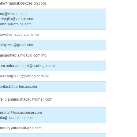
nfo@handskioskdesign.com
nq@vtmice.com
ersiglia@vtmice.com
ennis@vtmice.com
ary@sensation.com.mo
hinyeccl@gmail.com
acaomedia@david.com.mo
eer.entertainment@scubegp.com
azzpang2000@yahoo.com.hk
ontact@perfeicao.com
ellplanning.macau@gmail.com
nnatai@occasionspr.com
nfo@occasionspr.com
nquiry@freewill-gba.com