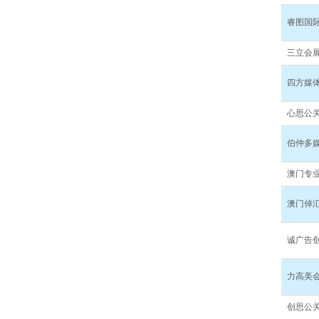
睿图国
三立会
四方媒
心思公
伯仲多
澳门专
澳门倬
诚广告
力高美
创思公