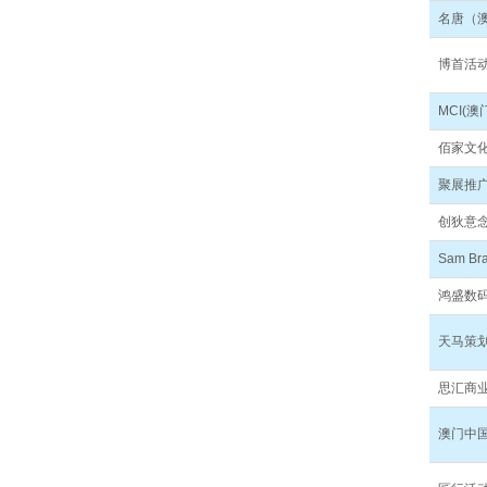
名唐（
博首活
MCI(
佰家文
聚展推
创狄意
Sam B
鸿盛数
天马策
思汇商
澳门中