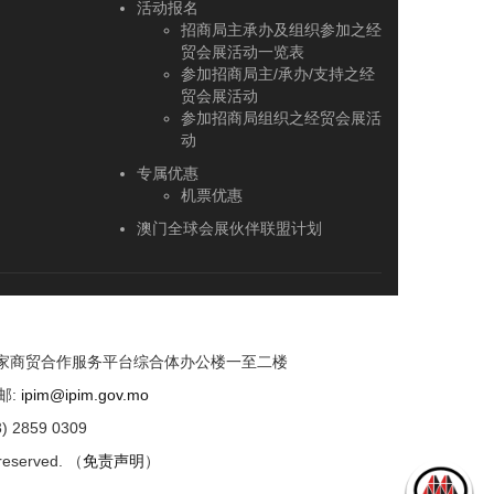
活动报名
招商局主承办及组织参加之经
贸会展活动一览表
参加招商局主/承办/支持之经
贸会展活动
参加招商局组织之经贸会展活
动
专属优惠
机票优惠
澳门全球会展伙伴联盟计划
国家商贸合作服务平台综合体办公楼一至二楼
邮:
ipim@ipim.gov.mo
) 2859 0309
 reserved. （
免责声明
）