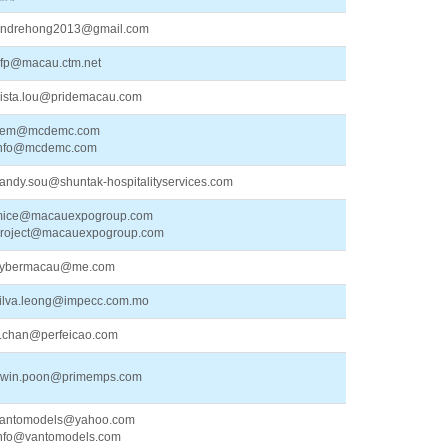
ndrehong2013@gmail.com
fp@macau.ctm.net
rista.lou@pridemacau.com
cem@mcdemc.com
nfo@mcdemc.com
andy.sou@shuntak-hospitalityservices.com
ice@macauexpogroup.com
roject@macauexpogroup.com
ybermacau@me.com
ilva.leong@impecc.com.mo
.chan@perfeicao.com
rwin.poon@primemps.com
antomodels@yahoo.com
nfo@vantomodels.com