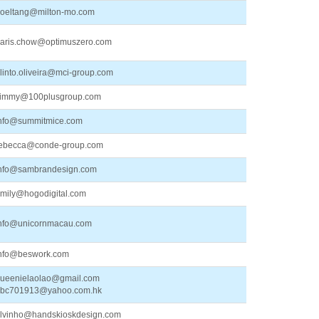
oeltang@milton-mo.com
aris.chow@optimuszero.com
linto.oliveira@mci-group.com
immy@100plusgroup.com
nfo@summitmice.com
ebecca@conde-group.com
nfo@sambrandesign.com
mily@hogodigital.com
nfo@unicornmacau.com
nfo@beswork.com
ueenielaolao@gmail.com
bc701913@yahoo.com.hk
lvinho@handskioskdesign.com