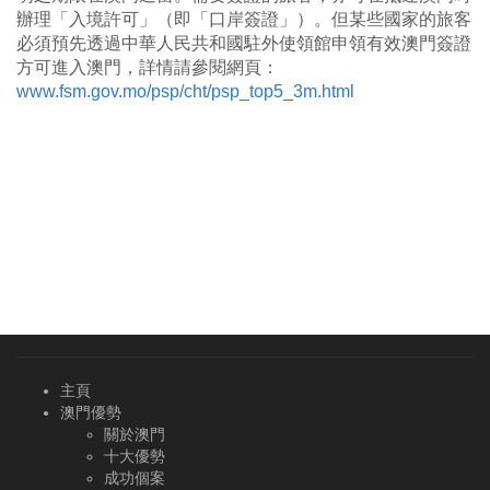
辦理「入境許可」（即「口岸簽證」）。但某些國家的旅客
必須預先透過中華人民共和國駐外使領館申領有效澳門簽證
方可進入澳門，詳情請參閱網頁：
www.fsm.gov.mo/psp/cht/psp_top5_3m.html
主頁
澳門優勢
關於澳門
十大優勢
成功個案