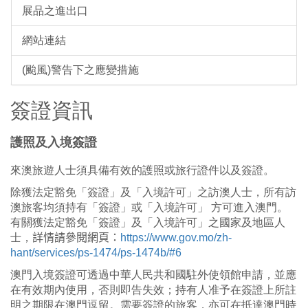
展品之進出口
網站連結
(颱風)警告下之應變措施
簽證資訊
護照及入境簽證
來澳旅遊人士須具備有效的護照或旅行證件以及簽證。
除獲法定豁免「簽證」及「入境許可」之訪澳人士，所有訪
澳旅客均須持有「簽證」或「入境許可」 方可進入澳門。
有關獲法定豁免「簽證」及「入境許可」之國家及地區人
士，
詳情請參閱網頁：
https://www.gov.mo/zh-
hant/services/ps-1474/ps-1474b/#6
澳門入境簽證可透過中華人民共和國駐外使領館申請，並應
在有效期內使用，否則即告失效；持有人准予在簽證上所註
明之期限在澳門逗留。需要簽證的旅客，亦可在抵達澳門時