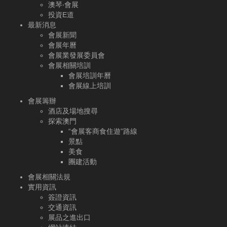
澳琴‧會展
投資E道
最新消息
會展新聞
會展年曆
會展業發展委員會
會展相關培訓
會展培訓年曆
會展線上培訓
會展籌辦
酒店及場地搜尋
探索澳門
“會展客商食住遊”路線
景點
美食
團建活動
會展相關法規
實用資訊
簽證資訊
交通資訊
展品之進出口