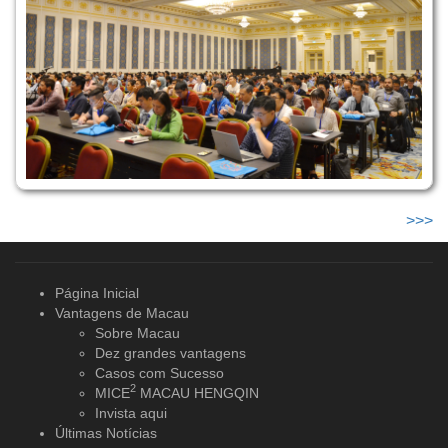
>>>
Página Inicial
Vantagens de Macau
Sobre Macau
Dez grandes vantagens
Casos com Sucesso
2
MICE
MACAU HENGQIN
Invista aqui
Últimas Notícias