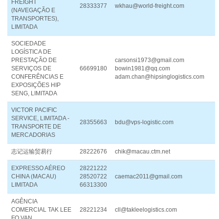
FREIGHT
28333377
wkhau@world-freight.com
(NAVEGAÇÃO E
TRANSPORTES),
LIMITADA
SOCIEDADE
LOGÍSTICA DE
PRESTAÇÃO DE
carsonsi1973@gmail.com
SERVIÇOS DE
66699180
bowin1981@qq.com
CONFERÊNCIAS E
adam.chan@hipsinglogistics.com
EXPOSIÇÕES HIP
SENG, LIMITADA
VICTOR PACIFIC
SERVICE, LIMITADA -
28355663
bdu@vps-logistic.com
TRANSPORTE DE
MERCADORIAS
志记运输贸易行
28222676
chik@macau.ctm.net
EXPRESSO AÉREO
28221222
CHINA (MACAU)
28520722
caemac2011@gmail.com
LIMITADA
66313300
AGÊNCIA
COMERCIAL TAK LEE
28221234
cll@takleelogistics.com
FO VAN