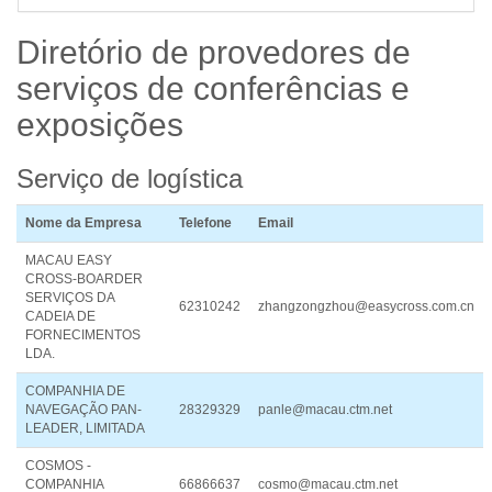
Diretório de provedores de
serviços
de conferências e
exposições
Serviço de logística
Nome da Empresa
Telefone
Email
MACAU EASY
CROSS-BOARDER
SERVIÇOS DA
62310242
zhangzongzhou@easycross.com.cn
CADEIA DE
FORNECIMENTOS
LDA.
COMPANHIA DE
NAVEGAÇÃO PAN-
28329329
panle@macau.ctm.net
LEADER, LIMITADA
COSMOS -
COMPANHIA
66866637
cosmo@macau.ctm.net