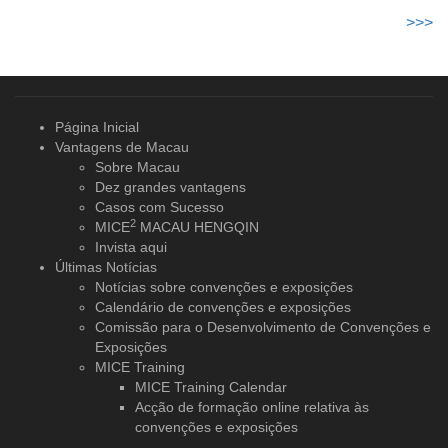
>>>
Página Inicial
Vantagens de Macau
Sobre Macau
Dez grandes vantagens
Casos com Sucesso
2
MICE
MACAU HENGQIN
Invista aqui
Últimas Notícias
Notícias sobre convenções e exposições
Calendário de convenções e exposições
Comissão para o Desenvolvimento de Convenções e
Exposições
MICE Training
MICE Training Calendar
Acção de formação online relativa às
convenções e exposições