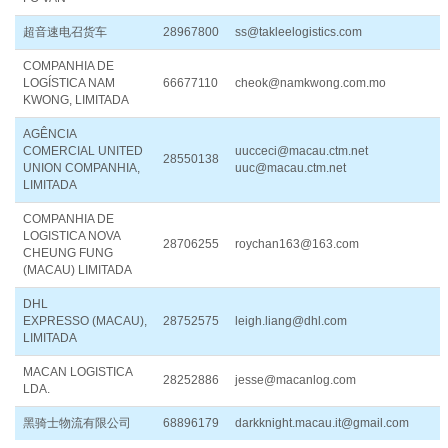
超音速电召货车
28967800
ss@takleelogistics.com
COMPANHIA DE
LOGÍSTICA NAM
66677110
cheok@namkwong.com.mo
KWONG, LIMITADA
AGÊNCIA
COMERCIAL UNITED
uucceci@macau.ctm.net
28550138
UNION COMPANHIA,
uuc@macau.ctm.net
LIMITADA
COMPANHIA DE
LOGISTICA NOVA
28706255
roychan163@163.com
CHEUNG FUNG
(MACAU) LIMITADA
DHL
EXPRESSO (MACAU),
28752575
leigh.liang@dhl.com
LIMITADA
MACAN LOGISTICA
28252886
jesse@macanlog.com
LDA.
黑骑士物流有限公司
68896179
darkknight.macau.it@gmail.com