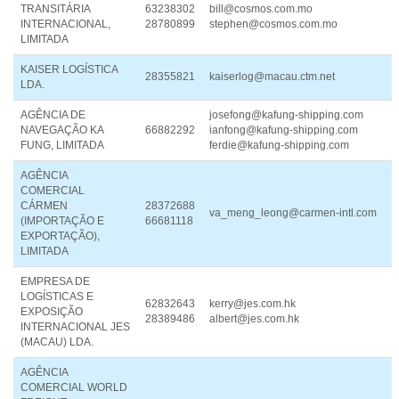
TRANSITÁRIA
63238302
bill@cosmos.com.mo
INTERNACIONAL,
28780899
stephen@cosmos.com.mo
LIMITADA
KAISER LOGÍSTICA
28355821
kaiserlog@macau.ctm.net
LDA.
AGÊNCIA DE
josefong@kafung-shipping.com
NAVEGAÇÃO KA
66882292
ianfong@kafung-shipping.com
FUNG, LIMITADA
ferdie@kafung-shipping.com
AGÊNCIA
COMERCIAL
CÁRMEN
28372688
va_meng_leong@carmen-intl.com
(IMPORTAÇÃO E
66681118
EXPORTAÇÃO),
LIMITADA
EMPRESA DE
LOGÍSTICAS E
62832643
kerry@jes.com.hk
EXPOSIÇÃO
28389486
albert@jes.com.hk
INTERNACIONAL JES
(MACAU) LDA.
AGÊNCIA
COMERCIAL WORLD