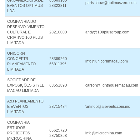
ORGANIZADORA DE
68669105
paris.chow@optimuszero.com
EVENTOS OPTIMUS
28323811
LDA.
COMPANHIA DO
DESENVOLVIMENTO
CULTURAL E
28210000
andy@100plusgroup.com
CRIATIVO 100 PLUS
LIMITADA
UNICORN
CONCEPTS
28389260
info@unicornmacau.com
PLANEAMENTO
66811395
LIMITADA
SOCIEDADE DE
EXPOSIÇÕES STYLE
63551898
carson@lighthousemacau.com
MACAU LIMITADA
A&J PLANEAMENTO
E EVENTOS
28715484
'arlindo@ajevents.com.mo
LIMITADA
COMPANHIA
ESTUDOS
66625720
PROJECTOS
info@microchina.com
28750858
MICROCHINA