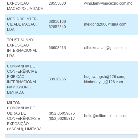
EXPOSIÇÃO
28555000
wing.tam@macexpo.com.mo
MACEXPO LIMITADA
MEDIA DE INTER-
68810166
CIDADE MACAU,
meidong2000@sina.com
62852340
LDA.
TRUST SUNNY
EXPOSIÇÃO
66603215
ethinkmacau@gmail.com
INTERNACIONAL
LDA.
COMPANHIA DE
CONFERÊNCIA E
EXIBIÇÃO
hugowangsh@126.com;
83910965
INTERNACIONAL
kimberleyng@126.com
NAM KWONG,
LIMITADA
MILTON -
COMPANHIA DE
OBRAS DE
(852)36059676
hello@milton-exhibits.com
CONFERÊNCIAS E
(852)96295317
EXPOSIÇÃO
(MACAU), LIMITADA