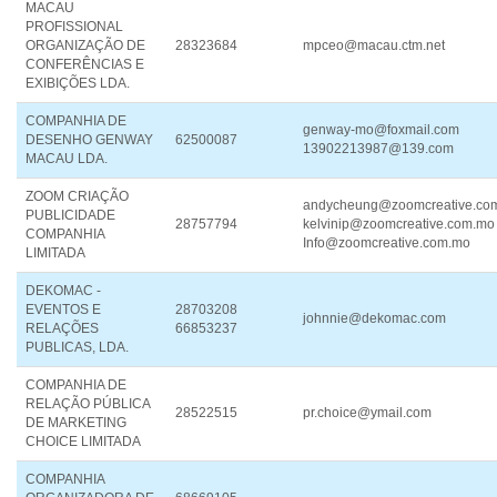
MACAU
PROFISSIONAL
ORGANIZAÇÃO DE
28323684
mpceo@macau.ctm.net
CONFERÊNCIAS E
EXIBIÇÕES LDA.
COMPANHIA DE
genway-mo@foxmail.com
DESENHO GENWAY
62500087
13902213987@139.com
MACAU LDA.
ZOOM CRIAÇÃO
andycheung@zoomcreative.co
PUBLICIDADE
28757794
kelvinip@zoomcreative.com.mo
COMPANHIA
Info@zoomcreative.com.mo
LIMITADA
DEKOMAC -
EVENTOS E
28703208
johnnie@dekomac.com
RELAÇÕES
66853237
PUBLICAS, LDA.
COMPANHIA DE
RELAÇÃO PÚBLICA
28522515
pr.choice@ymail.com
DE MARKETING
CHOICE LIMITADA
COMPANHIA