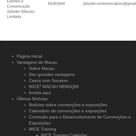
Eventos e
66364940
2plyster.communications@gmai
Comunicação
2plyster (Macau)
Limitada
Página Inicial
Vantagens de Macau
Sobre Macau
Dez grandes vantagens
Casos com Sucesso
2
MICE
MACAU HENGQIN
Invista aqui
Últimas Notícias
Notícias sobre convenções e exposições
Calendário de convenções e exposições
Comissão para o Desenvolvimento de Convenções e
Exposições
MICE Training
MICE Training Calendar