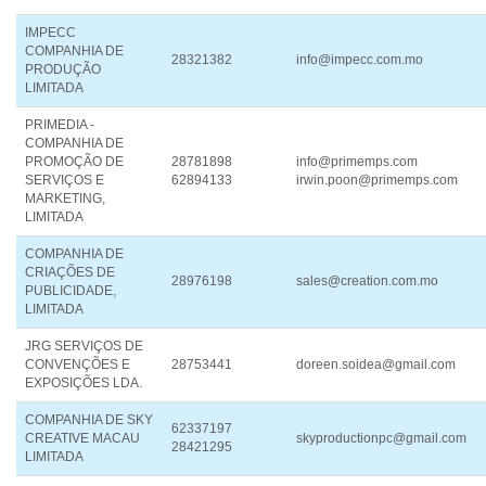
IMPECC
COMPANHIA DE
28321382
info@impecc.com.mo
PRODUÇÃO
LIMITADA
PRIMEDIA -
COMPANHIA DE
PROMOÇÃO DE
28781898
info@primemps.com
SERVIÇOS E
62894133
irwin.poon@primemps.com
MARKETING,
LIMITADA
COMPANHIA DE
CRIAÇÕES DE
28976198
sales@creation.com.mo
PUBLICIDADE,
LIMITADA
JRG SERVIÇOS DE
CONVENÇÕES E
28753441
doreen.soidea@gmail.com
EXPOSIÇÕES LDA.
COMPANHIA DE SKY
62337197
CREATIVE MACAU
skyproductionpc@gmail.com
28421295
LIMITADA