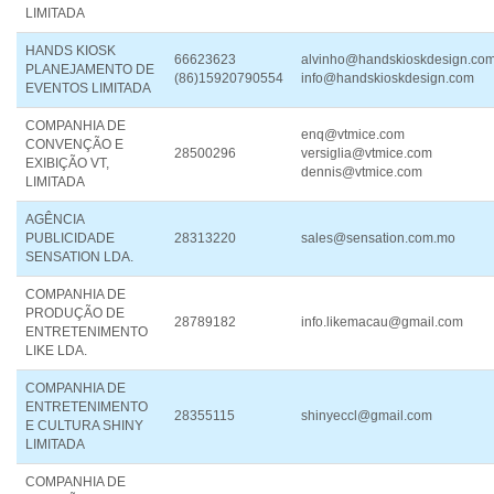
LIMITADA
HANDS KIOSK
66623623
alvinho@handskioskdesign.co
PLANEJAMENTO DE
(86)15920790554
info@handskioskdesign.com
EVENTOS LIMITADA
COMPANHIA DE
enq@vtmice.com
CONVENÇÃO E
28500296
versiglia@vtmice.com
EXIBIÇÃO VT,
dennis@vtmice.com
LIMITADA
AGÊNCIA
PUBLICIDADE
28313220
sales@sensation.com.mo
SENSATION LDA.
COMPANHIA DE
PRODUÇÃO DE
28789182
info.likemacau@gmail.com
ENTRETENIMENTO
LIKE LDA.
COMPANHIA DE
ENTRETENIMENTO
28355115
shinyeccl@gmail.com
E CULTURA SHINY
LIMITADA
COMPANHIA DE