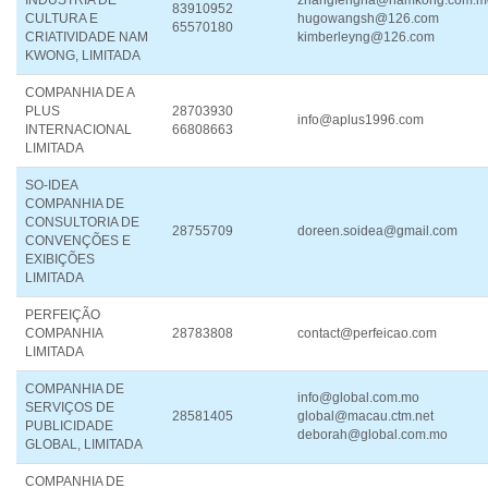
INDÚSTRIA DE
zhangfengna@namkong.com.m
83910952
CULTURA E
hugowangsh@126.com
65570180
CRIATIVIDADE NAM
kimberleyng@126.com
KWONG, LIMITADA
COMPANHIA DE A
PLUS
28703930
info@aplus1996.com
INTERNACIONAL
66808663
LIMITADA
SO-IDEA
COMPANHIA DE
CONSULTORIA DE
28755709
doreen.soidea@gmail.com
CONVENÇÕES E
EXIBIÇÕES
LIMITADA
PERFEIÇÃO
COMPANHIA
28783808
contact@perfeicao.com
LIMITADA
COMPANHIA DE
info@global.com.mo
SERVIÇOS DE
28581405
global@macau.ctm.net
PUBLICIDADE
deborah@global.com.mo
GLOBAL, LIMITADA
COMPANHIA DE