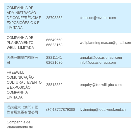
COMPANHIA DE
ADMINISTRAÇÃO
DE CONFERÊNCIA E
28703858
clemson@mvdmc.com
EXPOSIÇÕES C & E
LIMITADA
COMPANHIA DE
66649560
PLANEAMENTO
wellplanning.macau@gmail.co
66823158
WELL, LIMITADA
天機公關澳門有限公
28211141
annatai@occasionspr.com
司
62621680
info@occasionspr.com
FREEWILL
COMUNICAÇÃO
CULTURAL, EVENTO
28818882
enquiry@freewill-gba.com
E EXPOSIÇÃO
COMPANHIA
LIMITADA
理想週末（澳門）國
(86)13727879308
lvyinming@idealweekend.cn
際會展集團有限公司
Companhia de
Planeamento de