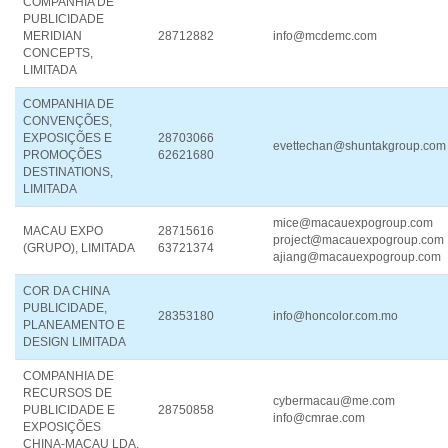
COMPANHIA DE
PUBLICIDADE
MERIDIAN
28712882
info@mcdemc.com
CONCEPTS,
LIMITADA
COMPANHIA DE
CONVENÇÕES,
EXPOSIÇÕES E
28703066
evettechan@shuntakgroup.com
PROMOÇÕES
62621680
DESTINATIONS,
LIMITADA
mice@macauexpogroup.com
MACAU EXPO
28715616
project@macauexpogroup.com
(GRUPO), LIMITADA
63721374
ajiang@macauexpogroup.com
COR DA CHINA
PUBLICIDADE,
28353180
info@honcolor.com.mo
PLANEAMENTO E
DESIGN LIMITADA
COMPANHIA DE
RECURSOS DE
cybermacau@me.com
PUBLICIDADE E
28750858
info@cmrae.com
EXPOSIÇÕES
CHINA-MACAU LDA.