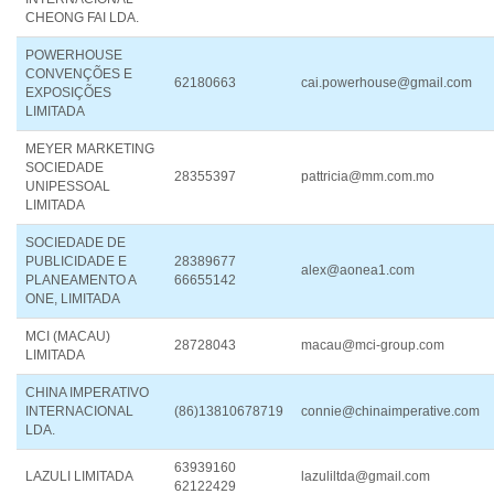
CHEONG FAI LDA.
POWERHOUSE
CONVENÇÕES E
62180663
cai.powerhouse@gmail.com
EXPOSIÇÕES
LIMITADA
MEYER MARKETING
SOCIEDADE
28355397
pattricia@mm.com.mo
UNIPESSOAL
LIMITADA
SOCIEDADE DE
PUBLICIDADE E
28389677
alex@aonea1.com
PLANEAMENTO A
66655142
ONE, LIMITADA
MCI (MACAU)
28728043
macau@mci-group.com
LIMITADA
CHINA IMPERATIVO
INTERNACIONAL
(86)13810678719
connie@chinaimperative.com
LDA.
63939160
LAZULI LIMITADA
lazuliltda@gmail.com
62122429