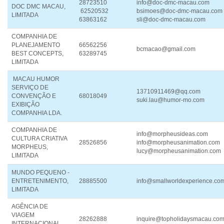
28723510
info@doc-dmc-macau.com
DOC DMC MACAU,
62520532
bsimoes@doc-dmc-macau.com
LIMITADA
63863162
sli@doc-dmc-macau.com
COMPANHIA DE
PLANEJAMENTO
66562256
bcmacao@gmail.com
BEST CONCEPTS,
63289745
LIMITADA
MACAU HUMOR
SERVIÇO DE
13710911469@qq.com
CONVENÇÃO E
68018049
suki.lau@humor-mo.com
EXIBIÇÃO
COMPANHIA LDA.
COMPANHIA DE
info@morpheusideas.com
CULTURA CRIATIVA
28526856
info@morpheusanimation.com
MORPHEUS,
lucy@morpheusanimation.com
LIMITADA
MUNDO PEQUENO -
ENTRETENIMENTO,
28885500
info@smallworldexperience.co
LIMITADA
AGÊNCIA DE
VIAGEM
28262888
inquire@topholidaysmacau.co
INTERNACIONAL