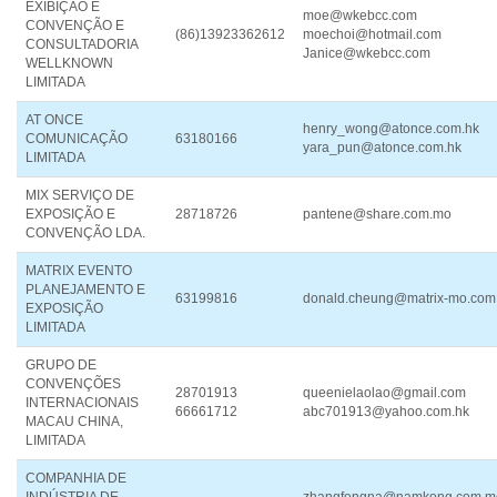
EXIBIÇÃO E
moe@wkebcc.com
CONVENÇÃO E
(86)13923362612
moechoi@hotmail.com
CONSULTADORIA
Janice@wkebcc.com
WELLKNOWN
LIMITADA
AT ONCE
henry_wong@atonce.com.hk
COMUNICAÇÃO
63180166
yara_pun@atonce.com.hk
LIMITADA
MIX SERVIÇO DE
EXPOSIÇÃO E
28718726
pantene@share.com.mo
CONVENÇÃO LDA.
MATRIX EVENTO
PLANEJAMENTO E
63199816
donald.cheung@matrix-mo.com
EXPOSIÇÃO
LIMITADA
GRUPO DE
CONVENÇÕES
28701913
queenielaolao@gmail.com
INTERNACIONAIS
66661712
abc701913@yahoo.com.hk
MACAU CHINA,
LIMITADA
COMPANHIA DE