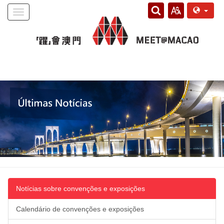
Toggle
navigation
Notícias sobre convenções e exposições
Calendário de convenções e exposições