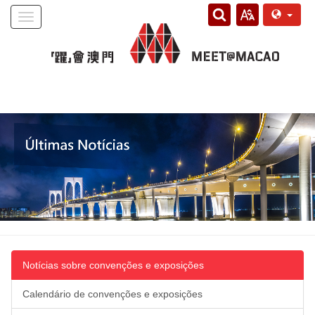
Toggle
navigation
Notícias sobre convenções e exposições
Calendário de convenções e exposições