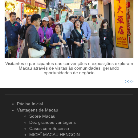
Visitantes e participantes das convenções e exposições exploram
Macau através de visitas às comunidades, gerando
oportunidades de negócio
>>>
Página Inicial
Vantagens de Macau
Sobre Macau
Dez grandes vantagens
Casos com Sucesso
2
MICE
MACAU HENGQIN