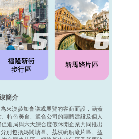
路線簡介
是為來澳參加會議或展覽的客商而設，涵蓋
點、特色美食、適合公司的團體建設及個人
資促進局與六大綜合度假休閒企業共同推出
線分別包括媽閣塘區、荔枝碗船廠片區、益