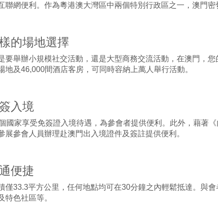
互聯網便利。作為粵港澳大灣區中兩個特別行政區之一，澳門密
 多樣的場地選擇
是要舉辦小規模社交活動，還是大型商務交流活動，在澳門，您的需
場地及46,000間酒店客房，可同時容納上萬人舉行活動。
免簽入境
0個國家享受免簽證入境待遇，為參會者提供便利。此外，藉著
參展參會人員辦理赴澳門出入境證件及簽註提供便利。
交通便捷
積僅33.3平方公里，任何地點均可在30分鐘之內輕鬆抵達。與
及特色社區等。