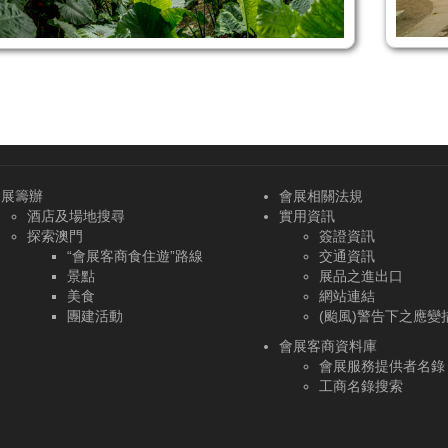
會展籌辦
會展相關法規
酒店及場地搜尋
實用資訊
探索澳門
簽證資訊
“會展客商食住遊”路線
交通資訊
景點
展品之進出口
美食
網站連結
團建活動
(颱風)警告下之應變
會展客商資料庫
會展服務提供者名錄
工商名錄搜索