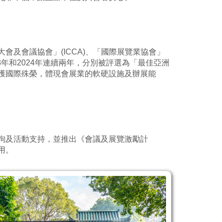
及會議協會」(ICCA)、「國際展覽業協會」
023年和2024年連續兩年，分別被評選為「最佳亞洲
獲國際殊榮，體現會展業的軟硬設施及辦展能
詢及活動支持，並推出《會議及展覽激勵計
用。