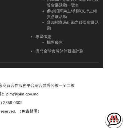
貿會展活動一覽表
參加招商局主/承辦/支持之經
貿會展活動
參加招商局組織之經貿會展活
動
專屬優惠
機票優惠
澳門全球會展伙伴聯盟計劃
國家商貿合作服務平台綜合體辦公樓一至二樓
郵:
ipim@ipim.gov.mo
) 2859 0309
 reserved. （
免責聲明
）