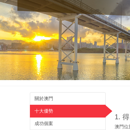
關於澳門
十大優勢
1.
成功個案
澳門位