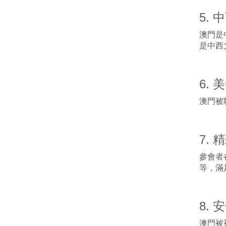
5.
澳門是
是中西
6. 
澳門被
7.
參會者
等，滿
8. 
澳門被