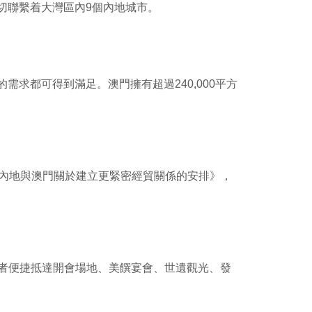
切聯繫着大灣區內9個內地城市。
求都可得到滿足。澳門擁有超過240,000平方
《內地與澳門關於建立更緊密經貿關係的安排》，
會者便捷抵達開會場地、美饌宴會、世遺觀光、發