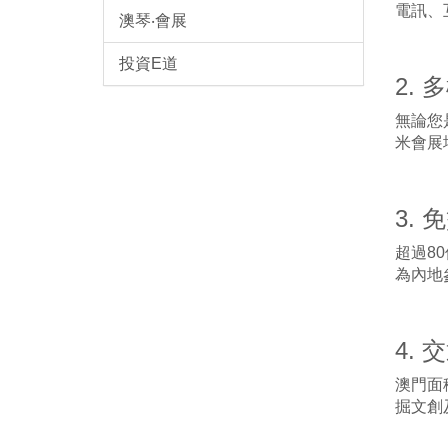
電訊、
澳琴‧會展
投資E道
2.
無論您
米會展
3. 
超過8
為內地
4. 
澳門面
掘文創