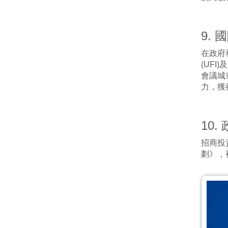
9. 
在政府
(UF
會議城
力，獲
10.
招商投
劃》，