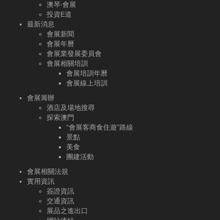
澳琴‧會展
投資E道
最新消息
會展新聞
會展年曆
會展業發展委員會
會展相關培訓
會展培訓年曆
會展線上培訓
會展籌辦
酒店及場地搜尋
探索澳門
“會展客商食住遊”路線
景點
美食
團建活動
會展相關法規
實用資訊
簽證資訊
交通資訊
展品之進出口