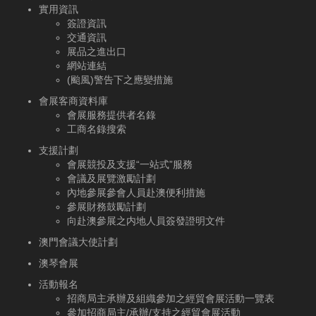
實用資訊
簽證資訊
交通資訊
展品之進出口
網站連結
(颱風)警告下之應變措施
會展客商資料庫
會展服務提供者名錄
工商名錄搜索
支援計劃
會展競投及支援“一站式”服務
會議及展覽激勵計劃
內地參展參會人員赴澳便利措施
參展財務鼓勵計劃
向赴澳參展之内地人員簽發證明文件
澳門會議大使計劃
澳琴會展
活動報名
招商局主承辦及組織參加之經貿會展活動一覽表
參加招商局主/承辦/支持之經貿會展活動