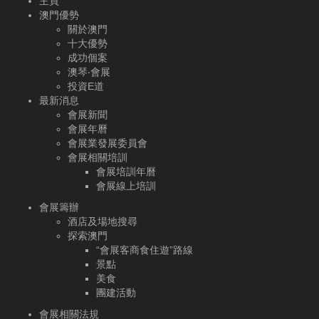
主頁
澳門優勢
關於澳門
十大優勢
成功個案
澳琴‧會展
投資E道
最新消息
會展新聞
會展年曆
會展業發展委員會
會展相關培訓
會展培訓年曆
會展線上培訓
會展籌辦
酒店及場地搜尋
探索澳門
“會展客商食住遊”路線
景點
美食
團建活動
會展相關法規