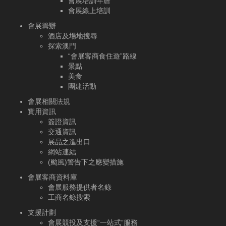
會展培訓年曆
會展線上培訓
會展籌辦
酒店及場地搜尋
探索澳門
“會展客商食住遊”路線
景點
美食
團建活動
會展相關法規
實用資訊
簽證資訊
交通資訊
展品之進出口
網站連結
(颱風)警告下之應變措施
會展客商資料庫
會展服務提供者名錄
工商名錄搜索
支援計劃
會展競投及支援“一站式”服務