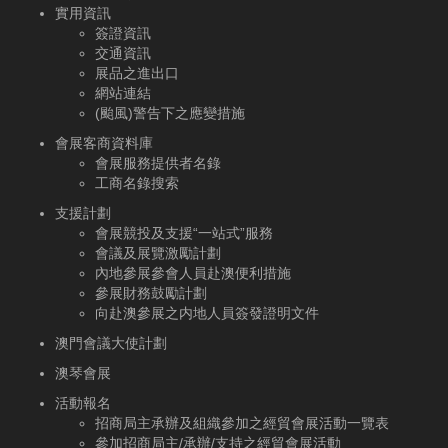
實用資訊
簽證資訊
交通資訊
展品之進出口
網站連結
(颱風)警告下之應變措施
會展客商資料庫
會展服務提供者名錄
工商名錄搜索
支援計劃
會展競投及支援“一站式”服務
會議及展覽激勵計劃
內地參展參會人員赴澳便利措施
參展財務鼓勵計劃
向赴澳參展之内地人員簽發證明文件
澳門會議大使計劃
澳琴會展
活動報名
招商局主承辦及組織參加之經貿會展活動一覽表
參加招商局主/承辦/支持之經貿會展活動