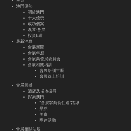
主頁
澳門優勢
關於澳門
十大優勢
成功個案
澳琴‧會展
投資E道
最新消息
會展新聞
會展年曆
會展業發展委員會
會展相關培訓
會展培訓年曆
會展線上培訓
會展籌辦
酒店及場地搜尋
探索澳門
“會展客商食住遊”路線
景點
美食
團建活動
會展相關法規