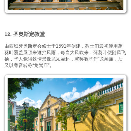
12. 圣奥斯定教堂
由西班牙奥斯定会修士于1591年创建，教士们最初便用蒲
葵叶覆盖屋顶来遮挡风雨，每当大风吹来，蒲葵叶便随风飞
扬，华人觉得这情景像龙须竖起，就称教堂作“龙须庙，后
又以粤音转称“龙嵩庙”。