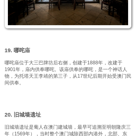
19. 哪咤庙
哪咤庙位于大三巴牌坊后右侧，创建于1888年，改建于
1901年，庙内供奉哪咤。该庙供奉的哪咤，是一个神话人
物，为托塔天王李靖的第三子，从17世纪后期开始受澳门民
间供奉。
20. 旧城墙遗址
旧城墙遗址是葡人在澳门建城墙，最早可追溯至明朝隆庆三
年（1569年），当时整个澳门城除西部内港外，北部、东