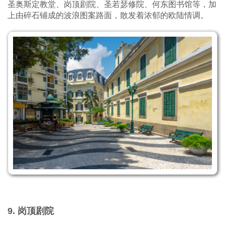
圣奥斯定教堂、岗顶剧院、圣若瑟修院、何东图书馆等，加
上由碎石铺成的波浪图案路面，散发着浓郁的欧陆情调。
9. 岗顶剧院