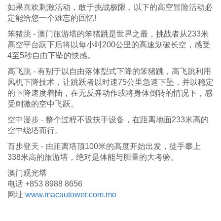
如果喜欢刺激活动，敢于挑战极限，以下的高空冒险活动必
定能给您一个难忘的回忆!
笨猪跳 - 澳门旅游塔的笨猪跳是世界之最，挑战者从233米
高空平台跃下后将以每小时200公里的高速划破长空，感受
4至5秒自由下坠的快感。
高飞跳 - 有别于以自由落体型式下降的笨猪跳，高飞跳利用
风机下降技术，让跳跃者以时速75公里急速下坠，并以稳定
的下降速度着陆，在无反弹动作或将身体倒转的情况下，感
受刺激的空中飞跃。
空中漫步 - 整个过程不设扶手设备，在距离地面233米高的
空中绕塔而行。
百步登天 - 由距离塔顶100米的高度开始出发，徒手攀上
338米高的旅游塔，绝对是体能与胆量的大考验。
澳门观光塔
电话 +853 8988 8656
网址
www.macautower.com.mo