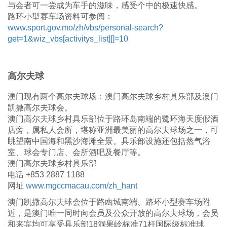
与会者可一尝成为车手的滋味，感受个中的极速快感。
路环小型赛车场资料可参阅：
www.sport.gov.mo/zh/vbs/personal-search?
get=1&wiz_vbs[activitys_list][]=10
高尔夫球
澳门现有两个高尔夫球场：澳门高尔夫球乡村具乐部及澳门
凯撒高尔夫球会。
澳门高尔夫球乡村具乐部位于路环岛南端的鹭环海天度假酒
店旁，属私人会所，堪称亚洲最美丽的高尔夫球场之一，可
眺望南中国海和黑沙海滩全景。具乐部设施还包括蒸气浴
室、球会专门店、会所酒吧及餐厅等。
澳门高尔夫球乡村具乐部
电话 +853 2887 1188
网址
www.mgccmacau.com/zh_hant
澳门凯撒高尔夫球会位于路凼城南端、路环小型赛车场附
近，是澳门唯一同时向会员及公众开放的高尔夫球场，会员
和来宾均可享受具乐部18洞果岭标准71杆国际级标准球