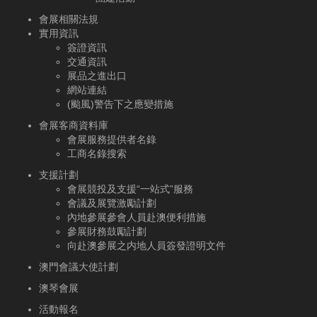
會展相關法規
實用資訊
簽證資訊
交通資訊
展品之進出口
網站連結
(颱風)警告下之應變措施
會展客商資料庫
會展服務提供者名錄
工商名錄搜索
支援計劃
會展競投及支援“一站式”服務
會議及展覽激勵計劃
內地參展參會人員赴澳便利措施
參展財務鼓勵計劃
向赴澳參展之内地人員簽發證明文件
澳門會議大使計劃
澳琴會展
活動報名