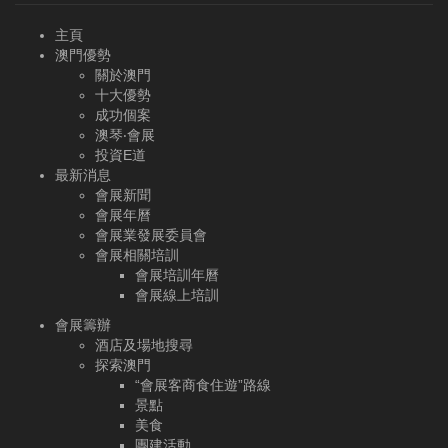
主頁
澳門優勢
關於澳門
十大優勢
成功個案
澳琴‧會展
投資E道
最新消息
會展新聞
會展年曆
會展業發展委員會
會展相關培訓
會展培訓年曆
會展線上培訓
會展籌辦
酒店及場地搜尋
探索澳門
“會展客商食住遊”路線
景點
美食
團建活動