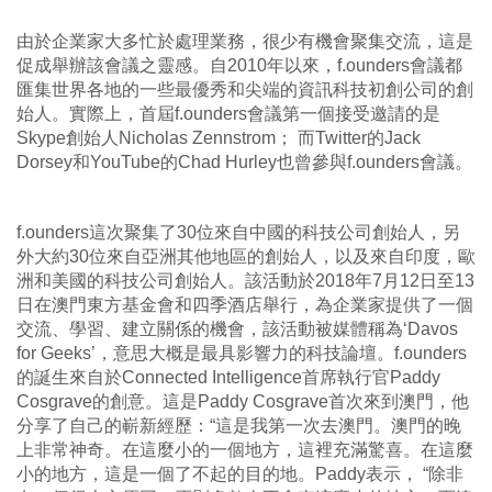
由於企業家大多忙於處理業務，很少有機會聚集交流，這是
促成舉辦該會議之靈感。自2010年以來，f.ounders會議都
匯集世界各地的一些最優秀和尖端的資訊科技初創公司的創
始人。實際上，首屆f.ounders會議第一個接受邀請的是
Skype創始人Nicholas Zennstrom； 而Twitter的Jack
Dorsey和YouTube的Chad Hurley也曾參與f.ounders會議。
f.ounders這次聚集了30位來自中國的科技公司創始人，另
外大約30位來自亞洲其他地區的創始人，以及來自印度，歐
洲和美國的科技公司創始人。該活動於2018年7月12日至13
日在澳門東方基金會和四季酒店舉行，為企業家提供了一個
交流、學習、建立關係的機會，該活動被媒體稱為‘Davos
for Geeks’，意思大概是最具影響力的科技論壇。f.ounders
的誕生來自於Connected Intelligence首席執行官Paddy
Cosgrave的創意。這是Paddy Cosgrave首次來到澳門，他
分享了自己的嶄新經歷：“這是我第一次去澳門。澳門的晚
上非常神奇。在這麼小的一個地方，這裡充滿驚喜。在這麼
小的地方，這是一個了不起的目的地。Paddy表示， “除非