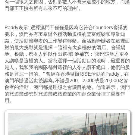
有一個很大之原因，否則多數人不會來這麼小的地方，而澳
門卻正正擁有所有非來不可的理由”。
Paddy表示: 選擇澳門不僅僅是因為它符合f.ounders會議的
要求，澳門亦有著舉辦各種活動規模的豐富經驗和專業知
識，使活動籌辦者的工作變得輕鬆。而活動籌辦者在這裡面
對的最大挑戰就是選擇 – 這裡有太多極好的酒店、會議場
地、餐廳，都令人難以作出選擇! 他補充：“澳門這地方更令
人讚嘆是這裡的人。當您選擇一個活動目的地時，最重要的
是人，我和我的團隊都對這裡的人令人讚不絕口，他們的服
務是首屈一指的。” 曾經在香港舉辦RISE活動的Paddy，在
澳門舉辦過活動後認為, 不論是200、2,000或是20,000名參
會者的活動，澳門都是理想之會議目的地。他還表示，澳門
的旅遊業優勢對旅遊業或旅遊業的初創企業發揮了重要作
用。