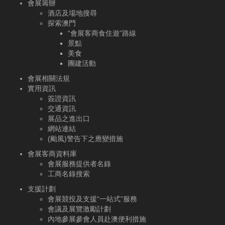
會展籌辦
酒店及場地搜尋
探索澳門
“會展客商食住遊”路線
景點
美食
團建活動
會展相關法規
實用資訊
簽證資訊
交通資訊
展品之進出口
網站連結
(颱風)警告下之應變措施
會展客商資料庫
會展服務提供者名錄
工商名錄搜索
支援計劃
會展競投及支援“一站式”服務
會議及展覽激勵計劃
內地參展參會人員赴澳便利措施