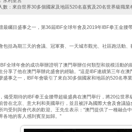
：永利皇宮
人數：來自世界30多個國家及地區520名嘉賓及20名世界級職
壇最矚目盛事之一，第36屆IBF全球年會及2019年IBF拳王
會包括為期三天的會議、冠軍賽、一天城市觀光、社區跑活動、
屆IBF全球年會的成功舉辦證明了澳門舉辦任何類型和規模活動的能力
生分享了他在澳門舉辦此盛會的經驗。“這是IBF連續第三年在澳
擊盛事之一，IBF年會吸引了來自30多個國家和地區的520名專
日，備受期待的IBF拳王金腰帶超級盛典在澳門舉行，將20位世
前曾在北京、意大利和美國舉行，並且被評為國際大會及會議協會
所均受到與會代表的歡迎。王先生表示：“澳門提供了一種融合
界各地的客人感到賓至如歸。”