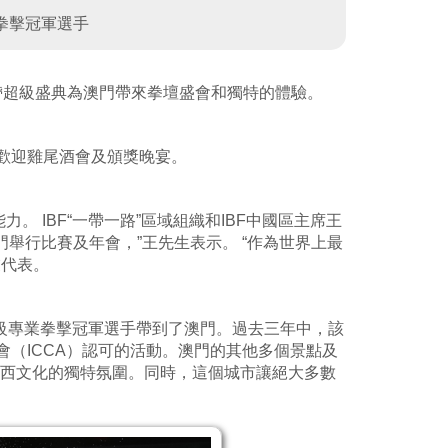
業拳擊冠軍選手
金腰帶超級盛典為澳門帶來拳壇盛會和獨特的體驗。
歡迎雞尾酒會及頒獎晚宴。
。 IBF“一帶一路”區域組織和IBF中國區主席王
門舉行比賽及年會，”王先生表示。 “作為世界上最
業代表。
界級專業拳擊冠軍選手帶到了澳門。過去三年中，該
（ICCA）認可的活動。澳門的其他多個景點及
中西文化的獨特氛圍。同時，這個城市讓絕大多數