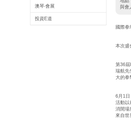
地點
澳琴‧會展
與會
投資E道
國際拳
本次盛
第36
瑞航先
大的拳
6月1
活動以
消閒場
來自世