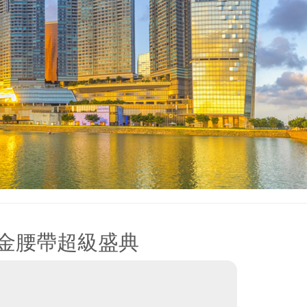
拳王金腰帶超級盛典