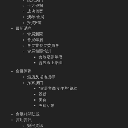
十大優勢
成功個案
澳琴‧會展
投資E道
最新消息
會展新聞
會展年曆
會展業發展委員會
會展相關培訓
會展培訓年曆
會展線上培訓
會展籌辦
酒店及場地搜尋
探索澳門
“會展客商食住遊”路線
景點
美食
團建活動
會展相關法規
實用資訊
簽證資訊