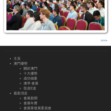
>>>
主頁
澳門優勢
關於澳門
十大優勢
成功個案
澳琴‧會展
投資E道
最新消息
會展新聞
會展年曆
會展業發展委員會