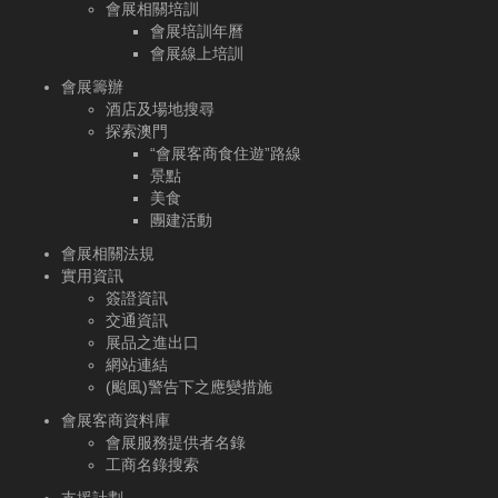
會展相關培訓
會展培訓年曆
會展線上培訓
會展籌辦
酒店及場地搜尋
探索澳門
“會展客商食住遊”路線
景點
美食
團建活動
會展相關法規
實用資訊
簽證資訊
交通資訊
展品之進出口
網站連結
(颱風)警告下之應變措施
會展客商資料庫
會展服務提供者名錄
工商名錄搜索