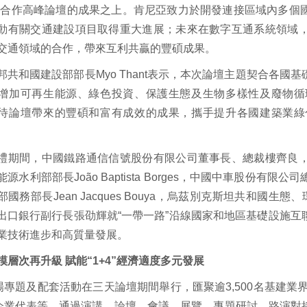
際合作高峰論壇的成果之上。肯尼亞致力於開發連接區域內多個
動有關交通建設項目取得重大進展；未來在數字互通系統領域
交通領域的合作，帶來互利共贏的豐碩成果。
邦共和國建設部部長Myo Thant表示，本次論壇主題契合各
增加可再生能源、綠色投資、保護生態及生物多樣性及廢物循
待論壇帶來的豐碩和富有成效的成果，攜手提升各國建築業綠
禮期間，中國鐵路通信信號股份有限公司董事長、總裁樓齊良
能源水利部部長João Baptista Borges，中國中車股份
國務部長Jean Jacques Bouya，烏茲別克斯坦共和國生態、環
出口銀行副行長張劭輝就“一帶一路”沿線國家和地區基礎設施
業技術進步和高質量發展。
模層次再升級 賦能“1+4”經濟適度多元發展
多場專題及配套活動在三天論壇期間舉行，匯聚逾3,500名基建業
強企業代表等，通過演講、論壇、會議、展覽、專題研討、路演