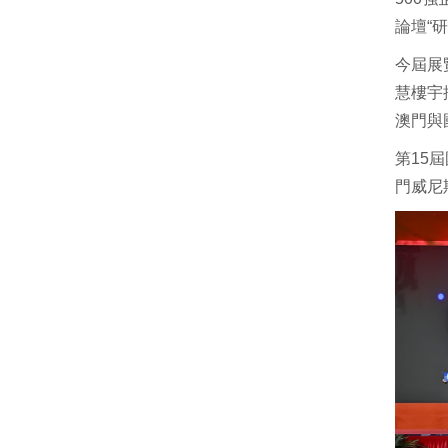
論壇“
今屆展
慧樓宇
澳門與
第15
門威尼斯