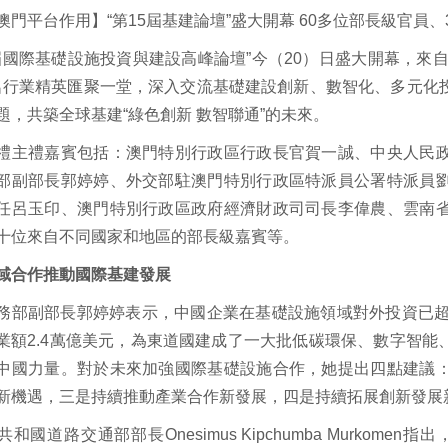
澳門平台作用】“第15屆基建論壇”盛大開幕 60多位部長級官員、
5屆國際基礎設施投資與建設高峰論壇”今（20）日盛大開幕，來
00名行業精英匯聚一堂，深入交流基礎建設創新、數智化、多元
題，共築全球基建“綠色創新 數智聯通”的未來。
禮主禮嘉賓包括：澳門特別行政區行政長官賀一誠、中央人民
部副部長郭婷婷、外交部駐澳門特別行政區特派員公署特派員
任呂玉印、澳門特別行政區政府經濟財政司司長李偉農、雲南
十位來自不同國家和地區的部長級嘉賓等。
域合作推動國際基建發展
務部副部長郭婷婷表示，中國企業在基礎設施領域對外投資已超過3
業額2.4萬億美元，為東道國建成了一大批低碳環保、數字智
中國力量。對於未來加強國際基礎設施合作，她提出四點建議
新機遇，三是持續推動產業合作新發展，四是持續拓展創新發展
和國道路交通部部長Onesimus Kipchumba Murko