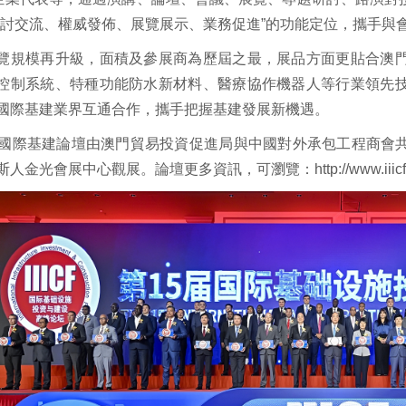
研討交流、權威發佈、展覽展示、業務促進”的功能定位，攜手與
覽規模再升級，面積及參展商為歷屆之最，展品方面更貼合澳
控制系統、特種功能防水新材料、醫療協作機器人等行業領先
國際基建業界互通合作，攜手把握基建發展新機遇。
屆國際基建論壇由澳門貿易投資促進局與中國對外承包工程商會
人金光會展中心觀展。論壇更多資訊，可瀏覽：http://www.iiicf.o