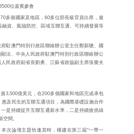
3500位嘉賓參會
自70多個國家及地區，60多位部長級官員出席，逾
化投融資、風險防控、區域互聯互通、可持續發展等
政府駐澳門特別行政區聯絡辦公室主任鄭新聰、國
劉顯法、中央人民政府駐澳門特別行政區聯絡辦公
省人民政府副省長劉勇、江蘇省政協副主席張樂夫
,500億美元，在200多個國家和地區完成承包
能、惠及民生的互聯互通項目，為國際基礎設施合作
：一是持續提升互聯互通新水準，二是持續搶抓綠
新空間。
men指出，本次論壇主題恰逢其時，構建在第三屆“一帶一