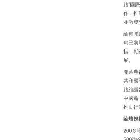
路”國
作，推
並激發
緬甸聯
甸已將
措，期
展。
開幕典
共和國
路維護部
中國進
推動行
論壇規
200
500