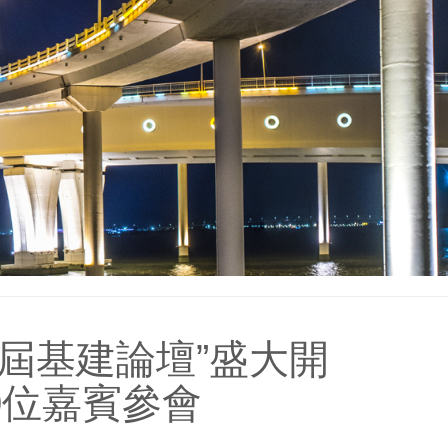
5屆基建論壇”盛大開
00位嘉賓參會