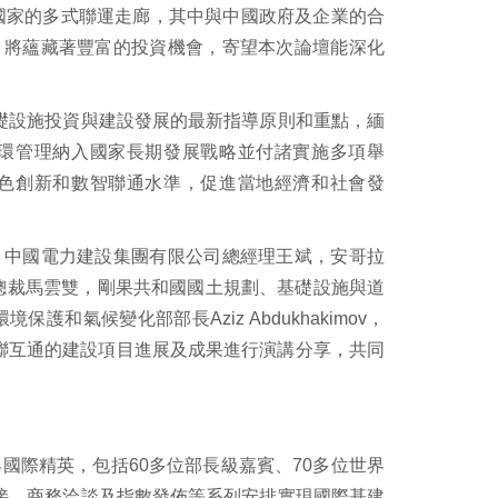
國家的多式聯運走廊，其中與中國政府及企業的合
，將蘊藏著豐富的投資機會，寄望本次論壇能深化
國基礎設施投資與建設發展的最新指導原則和重點，緬
環管理納入國家長期發展戰略並付諸實施多項舉
色創新和數智聯通水準，促進當地經濟和社會發
，中國電力建設集團有限公司總經理王斌，安哥拉
有限公司總裁馬雲雙，剛果共和國國土規劃、基礎設施與道
境保護和氣候變化部部長Aziz Abdukhakimov，
互聯互通的建設項目進展及成果進行演講分享，共同
界國際精英，包括60多位部長級嘉賓、70多位世界
對接、商務洽談及指數發佈等系列安排實現國際基建