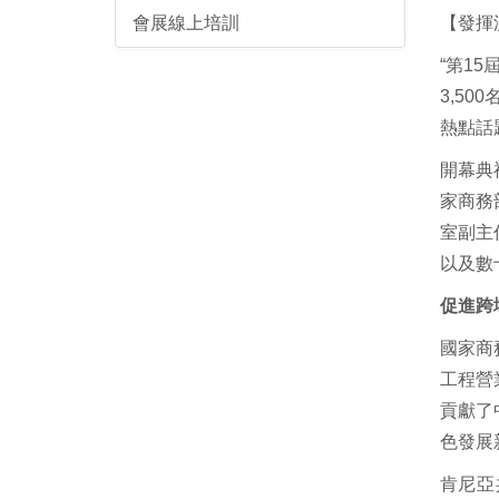
會展線上培訓
【發揮
“第1
3,5
熱點話
開幕典
家商務
室副主
以及數
促進跨
國家商
工程營
貢獻了
色發展
肯尼亞共