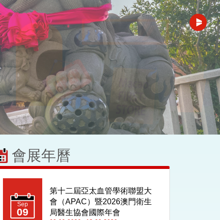
會展年曆
第五屆中國（澳門）國際高品
質消費博覽會 暨橫琴世界灣
Sep
09
區論壇