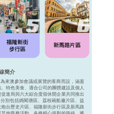
路線簡介
是為來澳參加會議或展覽的客商而設，涵蓋
點、特色美食、適合公司的團體建設及個人
資促進局與六大綜合度假休閒企業共同推出
線分別包括媽閣塘區、荔枝碗船廠片區、益
大炮台歷史片區、福隆新街步行區及新馬路
或其他商務活動，各條精心規劃的路線，將