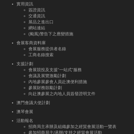
實用資訊
簽證資訊
交通資訊
展品之進出口
網站連結
(颱風)警告下之應變措施
會展客商資料庫
會展服務提供者名錄
工商名錄搜索
支援計劃
會展競投及支援“一站式”服務
會議及展覽激勵計劃
內地參展參會人員赴澳便利措施
參展財務鼓勵計劃
向赴澳參展之内地人員簽發證明文件
澳門會議大使計劃
澳琴會展
活動報名
招商局主承辦及組織參加之經貿會展活動一覽表
參加招商局主/承辦/支持之經貿會展活動