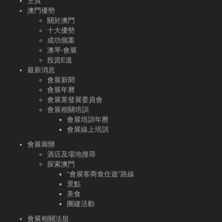
主頁
澳門優勢
關於澳門
十大優勢
成功個案
澳琴‧會展
投資E道
最新消息
會展新聞
會展年曆
會展業發展委員會
會展相關培訓
會展培訓年曆
會展線上培訓
會展籌辦
酒店及場地搜尋
探索澳門
“會展客商食住遊”路線
景點
美食
團建活動
會展相關法規