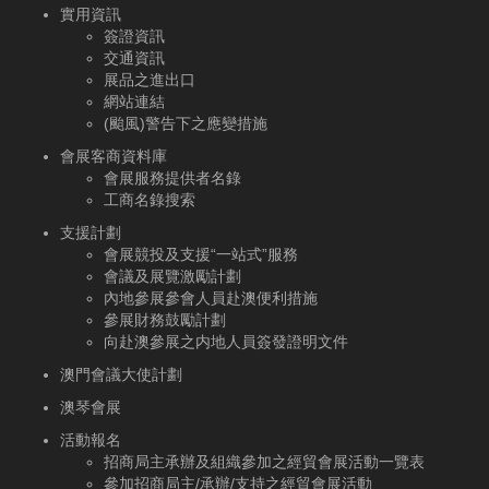
實用資訊
簽證資訊
交通資訊
展品之進出口
網站連結
(颱風)警告下之應變措施
會展客商資料庫
會展服務提供者名錄
工商名錄搜索
支援計劃
會展競投及支援“一站式”服務
會議及展覽激勵計劃
內地參展參會人員赴澳便利措施
參展財務鼓勵計劃
向赴澳參展之内地人員簽發證明文件
澳門會議大使計劃
澳琴會展
活動報名
招商局主承辦及組織參加之經貿會展活動一覽表
參加招商局主/承辦/支持之經貿會展活動