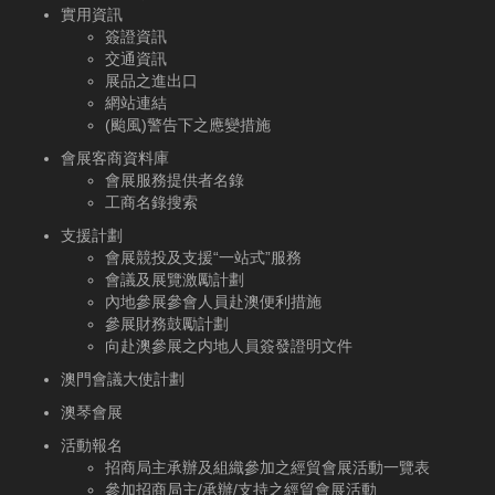
實用資訊
簽證資訊
交通資訊
展品之進出口
網站連結
(颱風)警告下之應變措施
會展客商資料庫
會展服務提供者名錄
工商名錄搜索
支援計劃
會展競投及支援“一站式”服務
會議及展覽激勵計劃
內地參展參會人員赴澳便利措施
參展財務鼓勵計劃
向赴澳參展之内地人員簽發證明文件
澳門會議大使計劃
澳琴會展
活動報名
招商局主承辦及組織參加之經貿會展活動一覽表
參加招商局主/承辦/支持之經貿會展活動