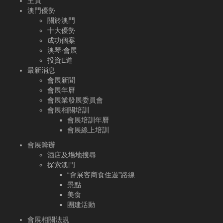
主頁
澳門優勢
關於澳門
十大優勢
成功個案
澳琴‧會展
投資E道
最新消息
會展新聞
會展年曆
會展業發展委員會
會展相關培訓
會展培訓年曆
會展線上培訓
會展籌辦
酒店及場地搜尋
探索澳門
“會展客商食住遊”路線
景點
美食
團建活動
會展相關法規