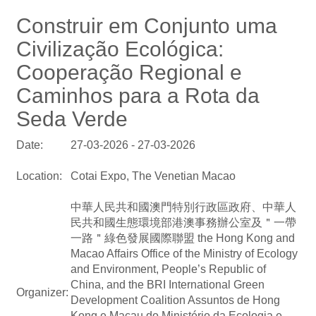
Construir em Conjunto uma
Civilização Ecológica:
Cooperação Regional e
Caminhos para a Rota da
Seda Verde
Date:
27-03-2026 - 27-03-2026
Location:
Cotai Expo, The Venetian Macao
中華人民共和國澳門特別行政區政府、中華人
民共和國生態環境部港澳事務辦公室及＂一帶
一路＂綠色發展國際聯盟 the Hong Kong and
Macao Affairs Office of the Ministry of Ecology
and Environment, People’s Republic of
China, and the BRI International Green
Organizer:
Development Coalition Assuntos de Hong
Kong e Macau do Ministério da Ecologia e