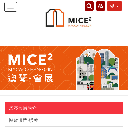
Toggle
navigation
澳琴會展簡介
關於澳門·橫琴